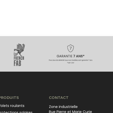
PRODUITS
CONTACT
olets roulants
Zone industrielle
Rue Pierre et Marie Curie
rotections solaires